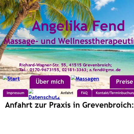
Angelika Fend
Massage- und Wellnesstherapeuti
Heilpraktiker
Richard-Wagner-Str. 55, 41515 Grevenbroich; 
Tel.: 0170-9673155, 02181-3363; a.fend@gmx.de
Anfahrt zur Praxis in Grevenbroich